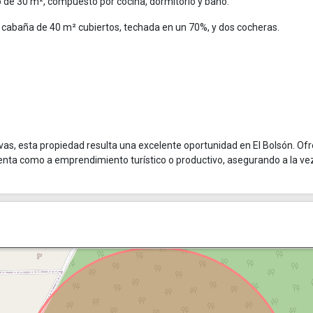
de 30 m², compuesto por cocina, dormitorio y baño.
cabaña de 40 m² cubiertos, techada en un 70%, y dos cocheras.
ivas, esta propiedad resulta una excelente oportunidad en El Bolsón. Ofr
 renta como a emprendimiento turístico o productivo, asegurando a la ve