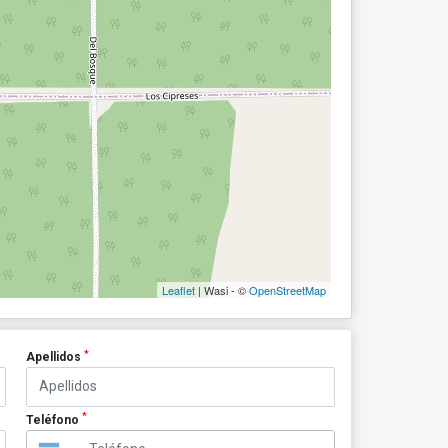
Leaflet
| Wasi - ©
OpenStreetMap
*
Apellidos
*
Teléfono