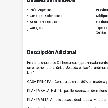
Detalles del inmueble
País:
Argentina
Provinc
Zona:
Las Golondrinas
Código:
Área Terreno:
215 m²
Habitac
Garaje:
2
Tipo de
Quintas
Descripción Adicional
En venta chacra de 3,5 hectáreas (aproximadamente
un entorno natural único. Ubicada en las Golondrinas 
N°40
CASA PRINCIPAL: Construida en un 80% en madera y 2
PLANTA BAJA: Hall frío, pasillo, cocina, un dormitorio
PLANTA ALTA: Amplio espacio destinado a living-comedor