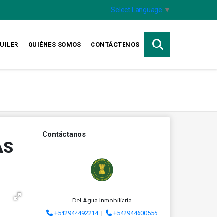
Select Language
▼
UILER
QUIÉNES SOMOS
CONTÁCTENOS
Contáctanos
AS
Del Agua Inmobiliaria
+542944492214
|
+542944600556