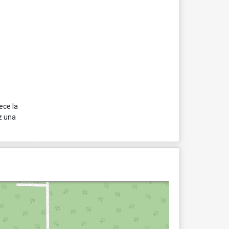
ece la
z una