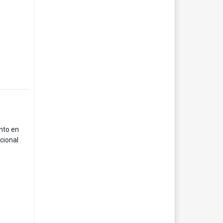
nto en
cional