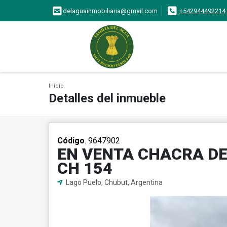
delaguainmobiliaria@gmail.com
+542944492214
Inicio
Detalles del inmueble
Código
. 9647902
EN VENTA CHACRA DE
CH 154
Lago Puelo, Chubut, Argentina