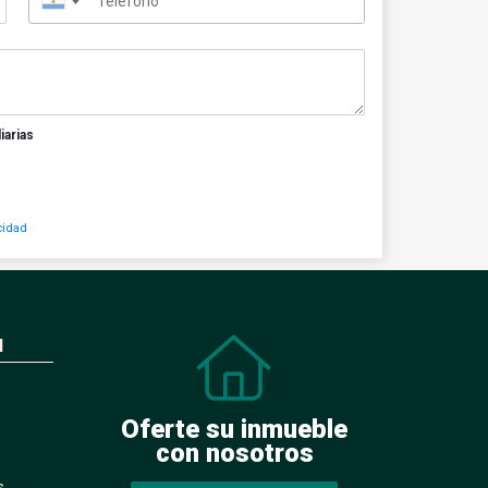
▼
iarias
cidad
N
Oferte su inmueble
con nosotros
s