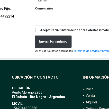
no Fijo:
Comentarios
44492214
Acepto recibir información sobre ofertas inmobil
Enviar formulario
Al enviar tus datos aceptas los
Términos de servicio y priva
UBICACIÓN Y CONTACTO
INFORMACIÓ
UBICACIÓN
Inicio
Perito Moreno 2965
Venta
El Bolsón - Río Negro - Argentina
Alquiler
MÓVIL
+542944600556
Quiénes Somo