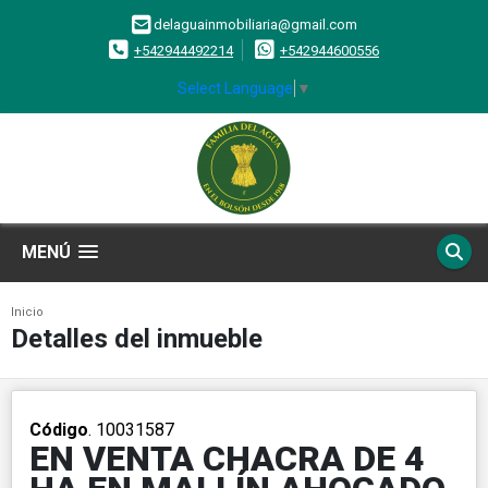
delaguainmobiliaria@gmail.com
+542944492214
+542944600556
Select Language
▼
MENÚ
Inicio
Detalles del inmueble
Código
. 10031587
EN VENTA CHACRA DE 4