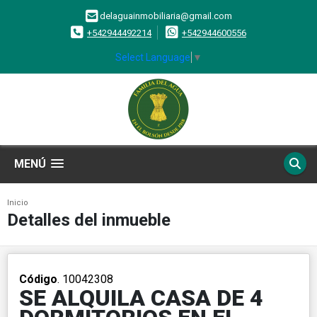
delaguainmobiliaria@gmail.com
+542944492214
+542944600556
Select Language
▼
MENÚ
Inicio
Detalles del inmueble
Código
. 10042308
SE ALQUILA CASA DE 4