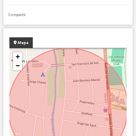
Compartir:
Mapa
+
−