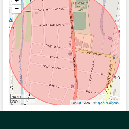
+
−
100 m
500 ft
Leaflet
| Wasi - ©
OpenStreetMap