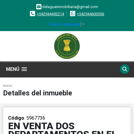
delaguainmobiliaria@gmail.com
+542944492214
+542944600556
Select Language
▼
MENÚ
Inicio
Detalles del inmueble
Código
. 5967736
EN VENTA DOS