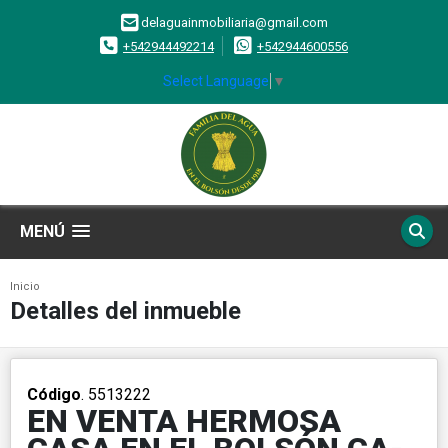
delaguainmobiliaria@gmail.com
+542944492214
+542944600556
Select Language
▼
MENÚ
Inicio
Detalles del inmueble
Código
. 5513222
EN VENTA HERMOSA