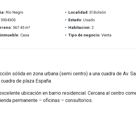
ia:
Río Negro
Localidad:
El Bolsón
5934305
Estado:
Usado
rreno:
567.45 m²
Habitacion:
2
 inmueble:
Casa
Tipo de negocio:
Venta
ción sólida en zona urbana (semi centro) a una cuadra de Av. Sa
a cuadra de plaza España.
xcelente ubicación en barrio residencial. Cercana al centro come
ivienda permanente – oficinas – consultorios.