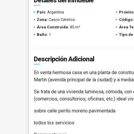
Detalles del inmueble
País:
Argentina
Provinc
Zona:
Casco Céntrico
Código:
Área Construida:
85 m²
Área Te
Baño:
1
Tipo de
Descripción Adicional
En venta hermosa casa en una planta de construc
Martín (avenida principal de la ciudad) y a medi
Se trata de una vivienda luminosa, cómoda, con e
(comercios, consultorios, oficinas, etc.) ideal v
sobre calle perito moreno pavimentada
todos los servicios