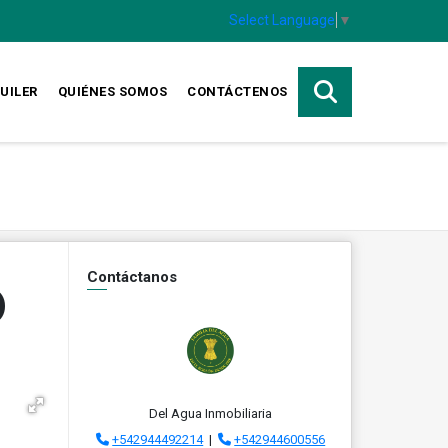
Select Language
▼
UILER
QUIÉNES SOMOS
CONTÁCTENOS
Contáctanos
)
Del Agua Inmobiliaria
+542944492214
|
+542944600556