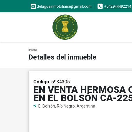
delaguainmobiliaria@gmail.com
+542944492214
Inicio
Detalles del inmueble
Código
. 5934305
EN VENTA HERMOSA C
EN EL BOLSÓN CA-22
El Bolsón, Río Negro, Argentina