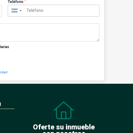
*
Teléfono
▼
iarias
cidad
N
Oferte su inmueble