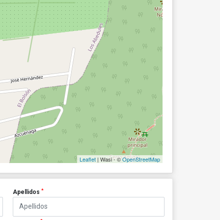
Leaflet
| Wasi - ©
OpenStreetMap
*
Apellidos