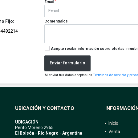
*
Email
no Fijo:
Comentarios
44492214
Acepto recibir información sobre ofertas inmobil
Enviar formulario
Al enviar tus datos aceptas los
Términos de servicio y priva
UBICACIÓN Y CONTACTO
INFORMACIÓ
UBICACIÓN
Inicio
Perito Moreno 2965
Venta
El Bolsón - Río Negro - Argentina