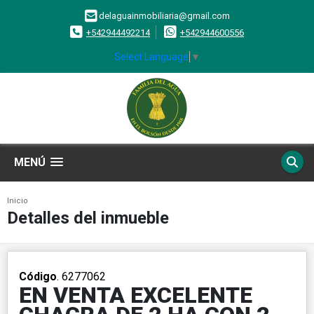
delaguainmobiliaria@gmail.com
+542944492214
+542944600556
Select Language
▼
MENÚ
Inicio
Detalles del inmueble
Código
. 6277062
EN VENTA EXCELENTE