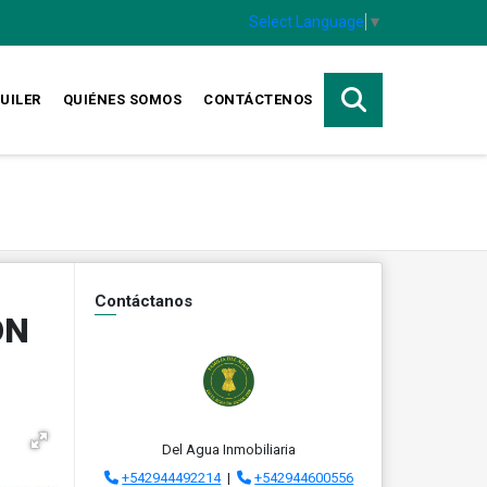
Select Language
▼
UILER
QUIÉNES SOMOS
CONTÁCTENOS
Contáctanos
ÓN
Del Agua Inmobiliaria
+542944492214
|
+542944600556