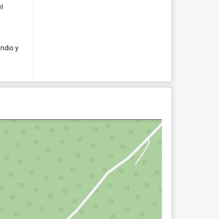
l
endio y