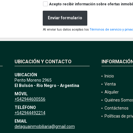
Acepto recibir información sobre ofertas inmobil
Enviar formulario
Al enviar tus datos aceptas los
Términos de servicio y priva
UBICACIÓN Y CONTACTO
INFORMACIÓ
UBICACIÓN
Inicio
Perito Moreno 2965
Venta
El Bolsón - Río Negro - Argentina
Alquiler
MÓVIL
+542944600556
Quiénes Somo
TELÉFONO
Contáctenos
+542944492214
Políticas de pr
EMAIL
delaguainmobiliaria@gmail.com