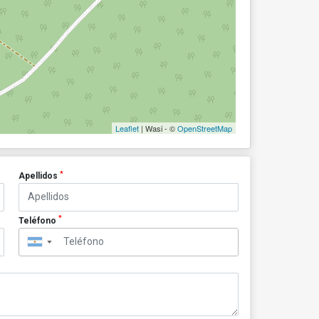
Leaflet
| Wasi - ©
OpenStreetMap
*
Apellidos
*
Teléfono
▼