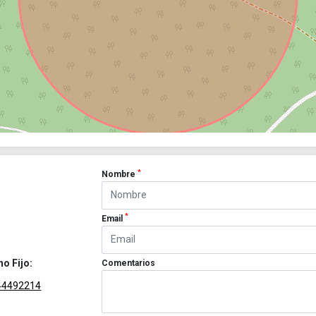
*
Nombre
*
Email
no Fijo:
Comentarios
44492214