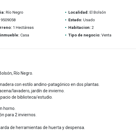
ia:
Río Negro
Localidad:
El Bolsón
9509058
Estado:
Usado
rreno:
1 Hectáreas
Habitacion:
2
 inmueble:
Casa
Tipo de negocio:
Venta
Bolsón, Río Negro.
adera con estilo andino-patagónico en dos plantas.
acena/lavadero, jardín de invierno.
spacio de biblioteca/estudio.
n horno.
n para 2 inviernos.
uarda de herramientas de huerta y despensa.