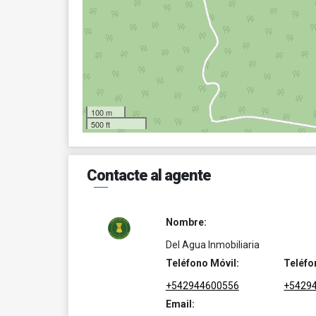
100 m
500 ft
Contacte al agente
Nombre:
Del Agua Inmobiliaria
Teléfono Móvil:
Teléfo
+542944600556
+5429
Email: