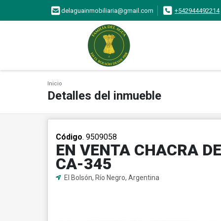
delaguainmobiliaria@gmail.com
+542944492214
Inicio
Detalles del inmueble
Código
. 9509058
EN VENTA CHACRA DE
CA-345
El Bolsón, Río Negro, Argentina