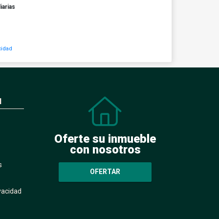
iarias
cidad
N
Oferte su inmueble
con nosotros
s
OFERTAR
ivacidad