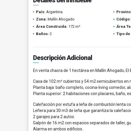
Detalles del inmueble
País:
Argentina
Provinc
Zona:
Mallín Ahogado
Código:
Área Construida:
172 m²
Área Te
Baños:
2
Tipo de
Descripción Adicional
En venta chacra de 1 hectárea en Mallín Ahogado, El 
Casa de 102 m² cubiertos y 54 m2 semicubiertos en m
Planta baja: baño completo, cocina-living comedor, al
Planta superior: 2 habitaciones con placares, baño, e
Calefacción por estufa a leña de combustión lenta co
Leñera para 30 m3 de leña que garantiza la calefacció
2 garajes para 2 autos.
Galpón de 16 m2 con espacios separados de taller, g
Alarma en ambos edificios.