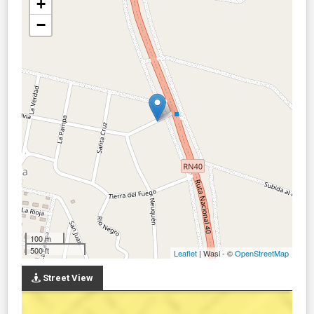
+
−
100 m
500 ft
Leaflet
| Wasi - ©
OpenStreetMap
Street View