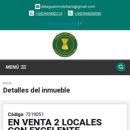
delaguainmobiliaria@gmail.com
+542944492214
+542944600556
Select Language
▼
MENÚ
Inicio
Detalles del inmueble
Código
. 7319051
EN VENTA 2 LOCALES