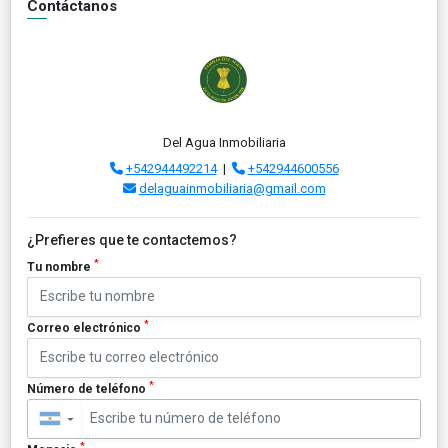
Contáctanos
Del Agua Inmobiliaria
+542944492214
|
+542944600556
delaguainmobiliaria@gmail.com
¿Prefieres que te contactemos?
*
Tu nombre
*
Correo electrónico
*
Número de teléfono
▼
*