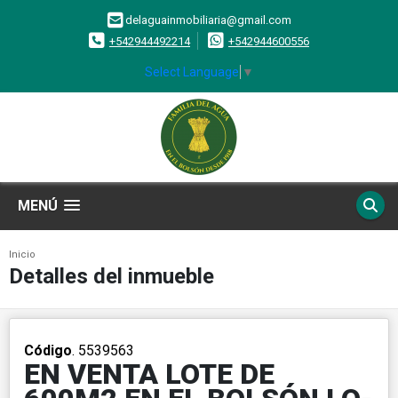
delaguainmobiliaria@gmail.com
+542944492214
+542944600556
Select Language
▼
MENÚ
Inicio
Detalles del inmueble
Código
. 5539563
EN VENTA LOTE DE