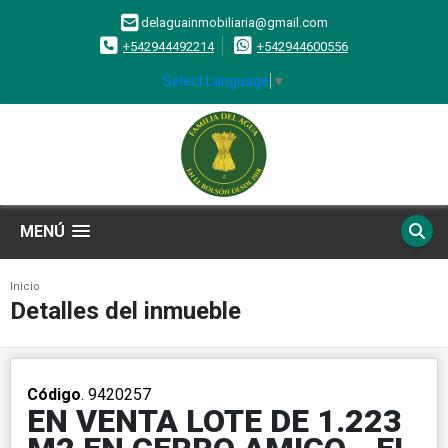
delaguainmobiliaria@gmail.com
+542944492214
+542944600556
Select Language
▼
MENÚ
Inicio
Detalles del inmueble
Código
. 9420257
EN VENTA LOTE DE 1.223