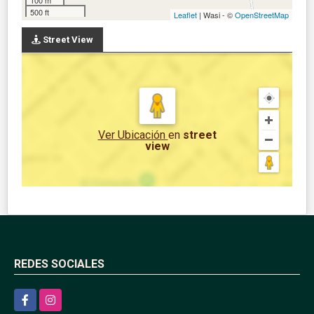
500 ft
Leaflet
| Wasi - ©
OpenStreetMap
Street View
Ver Ubicación
en
street
view
REDES SOCIALES
Facebook
Instagram