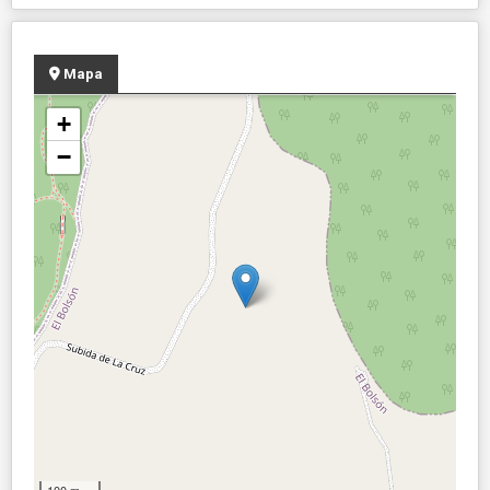
Mapa
+
−
100 m