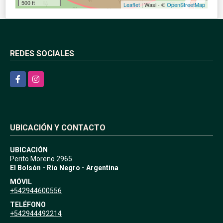
500 ft
Leaflet
| Wasi - ©
OpenStreetMap
REDES SOCIALES
Facebook
Instagram
UBICACIÓN Y CONTACTO
UBICACIÓN
Perito Moreno 2965
El Bolsón - Río Negro - Argentina
MÓVIL
+542944600556
TELÉFONO
+542944492214