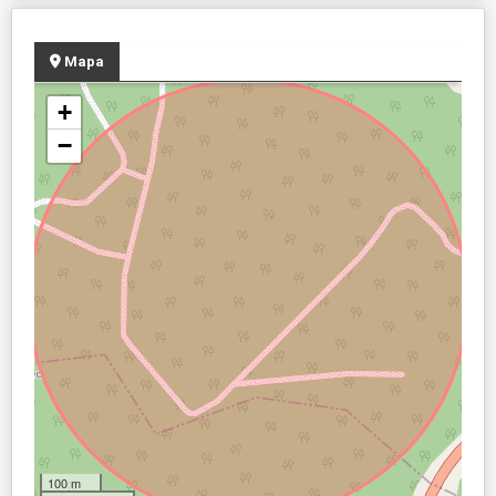
Mapa
+
−
100 m