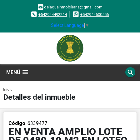
delaguainmobiliaria@gmail.com
+542944492214
+542944600556
Select Language
▼
MENÚ
Inicio
Detalles del inmueble
Código
. 6339477
EN VENTA AMPLIO LOTE