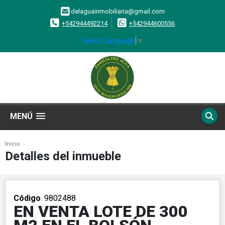
delaguainmobiliaria@gmail.com
+542944492214
+542944600556
Select Language
▼
MENÚ
Inicio
Detalles del inmueble
Código
. 9802488
EN VENTA LOTE DE 300