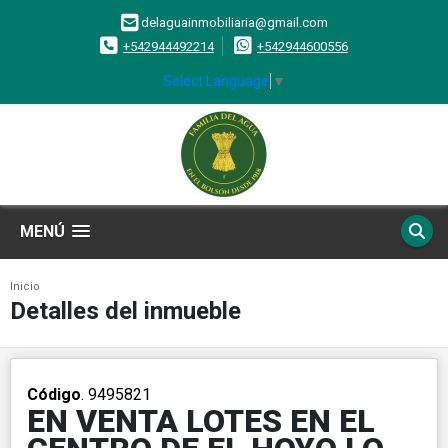
delaguainmobiliaria@gmail.com
+542944492214
+542944600556
Select Language
▼
MENÚ
Inicio
Detalles del inmueble
Código
. 9495821
EN VENTA LOTES EN EL