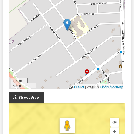
100 m
500 ft
Leaflet
| Wasi - ©
OpenStreetMap
Street View