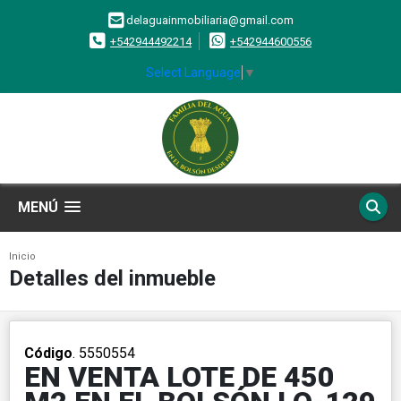
delaguainmobiliaria@gmail.com
+542944492214
+542944600556
Select Language
▼
MENÚ
Inicio
Detalles del inmueble
Código
. 5550554
EN VENTA LOTE DE 450