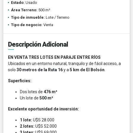
Estado:
Usado
Área Terreno:
500 m²
Tipo de inmueble:
Lote / Terreno
Tipo de negocio:
Venta
Descripción Adicional
EN VENTA TRES LOTES EN PARAJE ENTRE RÍOS
Ubicados en un entorno natural, tranquilo y de fácil acceso, a
solo
30 metros de la Ruta 16
y a
5 km de El Bolsón
.
Superficies:
Dos lotes de
476 m²
Un lote de
500 m²
Excelente oportunidad de inversión:
1 lote:
U$S 28.000
2 lotes:
U$S 52.000
3 lotes:
U$S 69.000