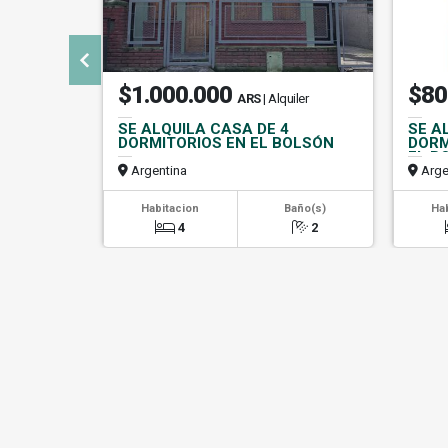
$1.000.000
$80
ARS
| Alquiler
SE ALQUILA CASA DE 4
SE A
DORMITORIOS EN EL BOLSÓN
DORM
EL B
Argentina
Arge
Habitacion
Baño(s)
Ha
4
2