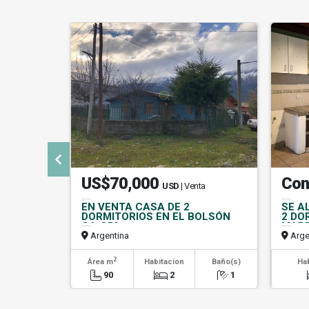
US$70,000
Con
USD
| Venta
EN VENTA CASA DE 2
SE A
DORMITORIOS EN EL BOLSÓN
2 DO
CA-359
MART
Argentina
Arge
2
Área m
Habitacion
Baño(s)
Ha
90
2
1