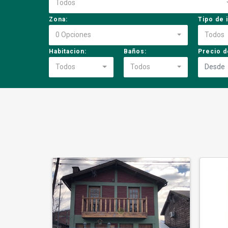
Todos
Zona:
Tipo de 
0 Opciones
Todos
Habitacion:
Baños:
Precio d
Todos
Todos