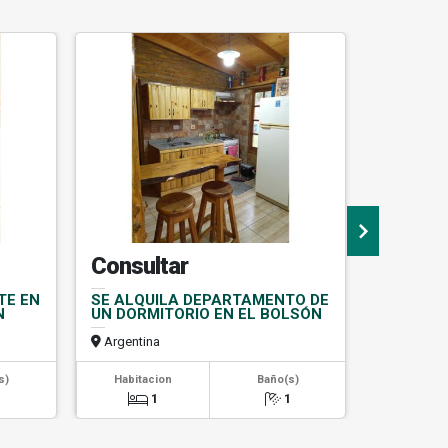
Consultar
US$22
TE EN
SE ALQUILA DEPARTAMENTO DE
EN VENTA
N
UN DORMITORIO EN EL BOLSÓN
LAGO PU
Argentina
Argentin
s)
Habitacion
Baño(s)
Habitac
1
1
1
0