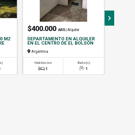
$400.000
Consul
ARS
| Alquiler
00 M2
DEPARTAMENTO EN ALQUILER
SE ALQU
RE
EN EL CENTRO DE EL BOLSÓN
2 DORMI
MARTÍN
Argentina
Argentin
s)
Habitacion
Baño(s)
Habitac
0
1
1
2