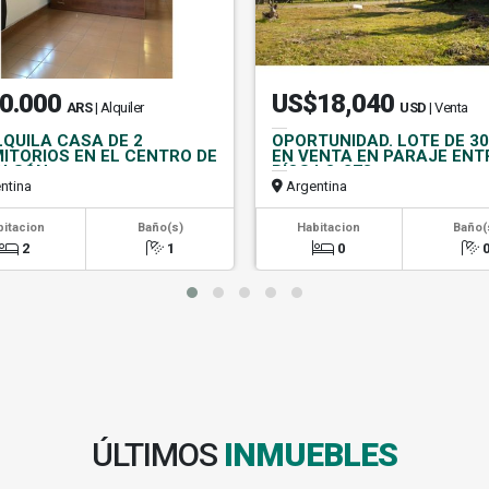
0.000
US$18,040
ARS
| Alquiler
USD
| Venta
LQUILA CASA DE 2
OPORTUNIDAD. LOTE DE 3
ITORIOS EN EL CENTRO DE
EN VENTA EN PARAJE ENT
OLSÓN
RÍOS LO-273
ntina
Argentina
bitacion
Baño(s)
Habitacion
Baño(
2
1
0
ÚLTIMOS
INMUEBLES