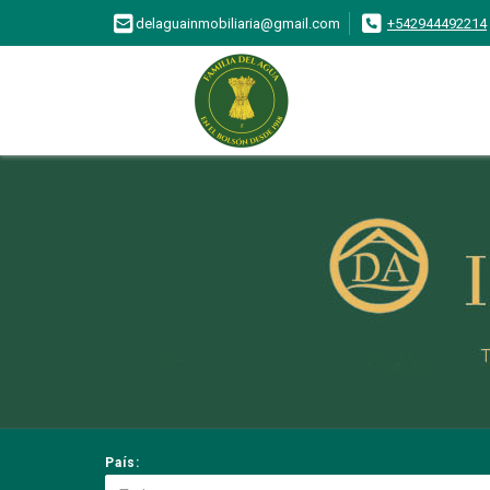
delaguainmobiliaria@gmail.com
+542944492214
País: