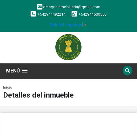
delaguainmobiliaria@gmail.com
+542944492214
+542944600556
Select Language
▼
MENÚ
Inicio
Detalles del inmueble